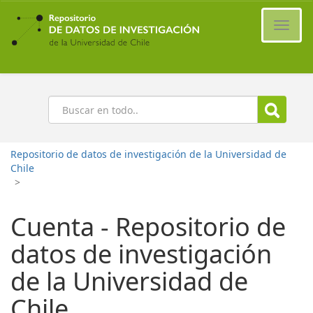
Ir
al
Cambi
contenido
naveg
principal
Buscar
Repositorio de datos de investigación de la Universidad de
Chile
>
Cuenta - Repositorio de
datos de investigación
de la Universidad de
Chile