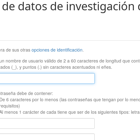
 de datos de investigación 
era de sus otras
opciones de identificación
.
un nombre de usuario válido de 2 a 60 caracteres de longitud que conte
ados (_), y puntos (.) sin caracteres acentuados ni eñes.
traseña debe de contener:
De 6 caracteres por lo menos (las contraseñas que tengan por lo men
requisitos)
Al menos 1 carácter de cada tiene que ser de los siguientes tipos: let