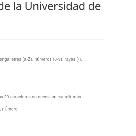
de la Universidad de
nga letras (a-Z), números (0-9), rayas (-),
os 20 caracteres no necesitan cumplir más
ra, nÚmero