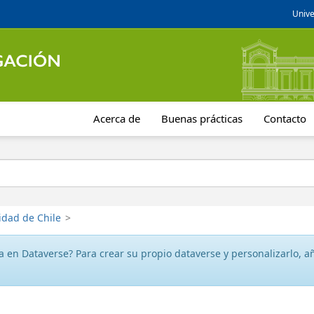
Unive
Acerca de
Buenas prácticas
Contacto
idad de Chile
>
 en Dataverse? Para crear su propio dataverse y personalizarlo, aña