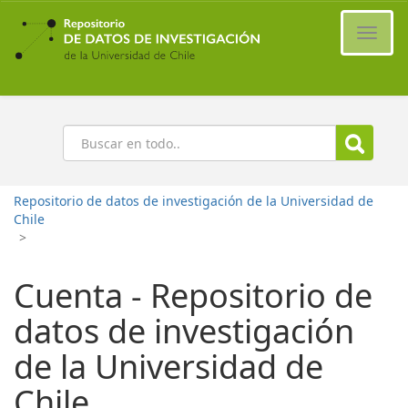
Ir
al
Cambi
contenido
naveg
principal
Buscar
Repositorio de datos de investigación de la Universidad de
Chile
>
Cuenta - Repositorio de
datos de investigación
de la Universidad de
Chile