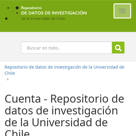
Ir
al
Cambi
contenido
naveg
principal
Buscar
Repositorio de datos de investigación de la Universidad de
Chile
>
Cuenta - Repositorio de
datos de investigación
de la Universidad de
Chile