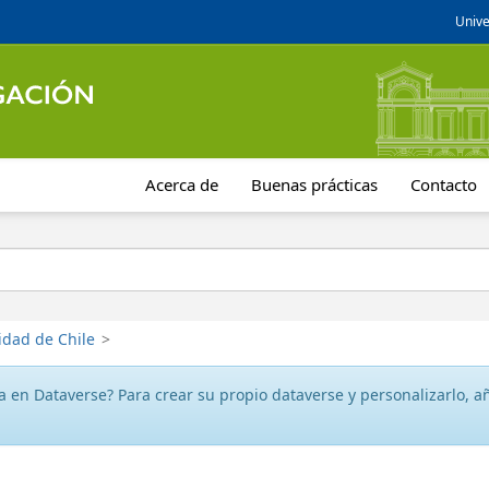
Unive
Acerca de
Buenas prácticas
Contacto
idad de Chile
>
 en Dataverse? Para crear su propio dataverse y personalizarlo, aña