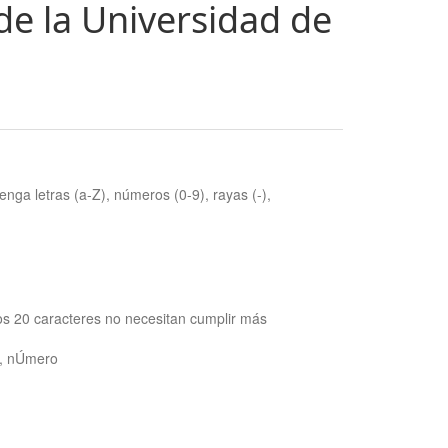
de la Universidad de
nga letras (a-Z), números (0-9), rayas (-),
os 20 caracteres no necesitan cumplir más
ra, nÚmero