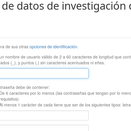
 de datos de investigación 
era de sus otras
opciones de identificación
.
un nombre de usuario válido de 2 a 60 caracteres de longitud que conte
ados (_), y puntos (.) sin caracteres acentuados ni eñes.
traseña debe de contener:
De 6 caracteres por lo menos (las contraseñas que tengan por lo men
requisitos)
Al menos 1 carácter de cada tiene que ser de los siguientes tipos: let