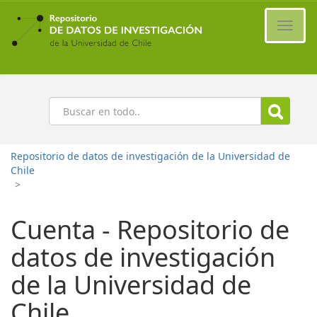
Ir
al
Cambi
contenido
naveg
principal
Buscar
Repositorio de datos de investigación de la Universidad de
Chile
>
Cuenta - Repositorio de
datos de investigación
de la Universidad de
Chile