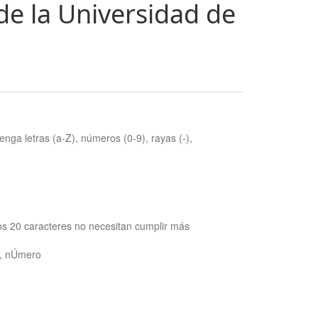
de la Universidad de
nga letras (a-Z), números (0-9), rayas (-),
os 20 caracteres no necesitan cumplir más
ra, nÚmero