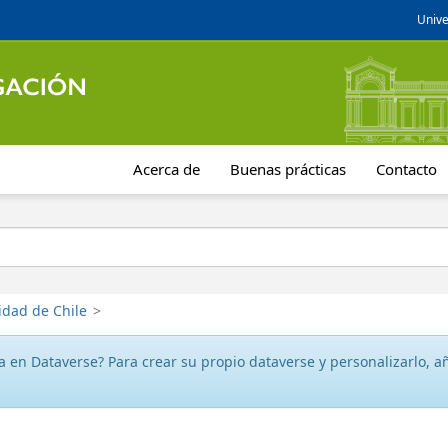
Unive
Acerca de
Buenas prácticas
Contacto
idad de Chile
>
 en Dataverse? Para crear su propio dataverse y personalizarlo, aña