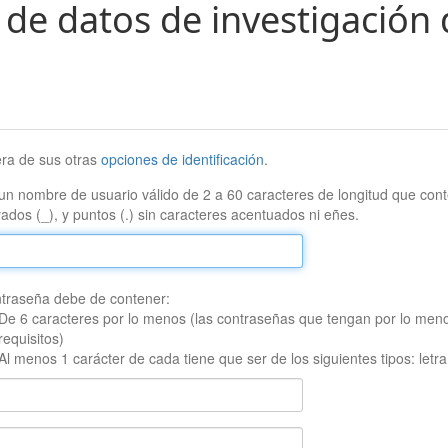
 de datos de investigación 
era de sus otras
opciones de identificación
.
un nombre de usuario válido de 2 a 60 caracteres de longitud que conte
ados (_), y puntos (.) sin caracteres acentuados ni eñes.
traseña debe de contener:
De 6 caracteres por lo menos (las contraseñas que tengan por lo men
requisitos)
Al menos 1 carácter de cada tiene que ser de los siguientes tipos: let