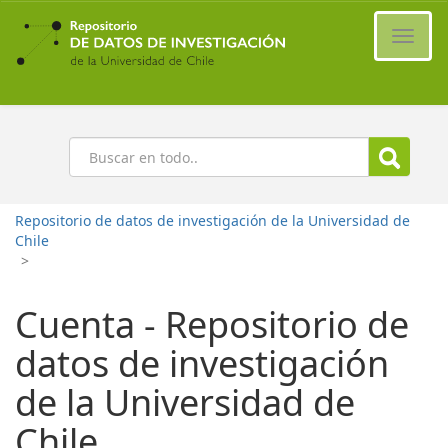
Ir
al
Cambi
contenido
naveg
principal
Buscar
Repositorio de datos de investigación de la Universidad de
Chile
>
Cuenta - Repositorio de
datos de investigación
de la Universidad de
Chile