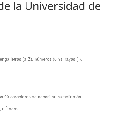
de la Universidad de
nga letras (a-Z), números (0-9), rayas (-),
os 20 caracteres no necesitan cumplir más
ra, nÚmero