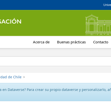
Unive
Acerca de
Buenas prácticas
Contacto
idad de Chile
>
 en Dataverse? Para crear su propio dataverse y personalizarlo, aña