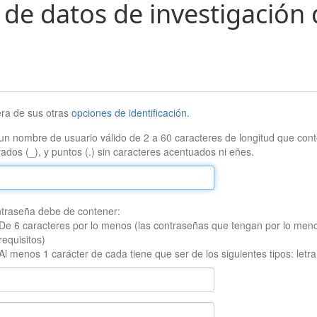
 de datos de investigación 
era de sus otras
opciones de identificación
.
un nombre de usuario válido de 2 a 60 caracteres de longitud que conte
ados (_), y puntos (.) sin caracteres acentuados ni eñes.
traseña debe de contener:
De 6 caracteres por lo menos (las contraseñas que tengan por lo men
requisitos)
Al menos 1 carácter de cada tiene que ser de los siguientes tipos: let