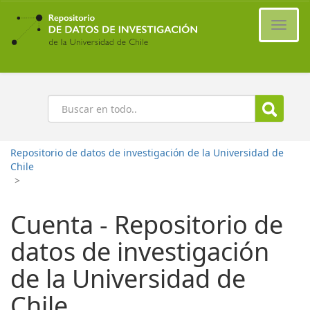
Ir
al
Cambi
contenido
naveg
principal
Buscar
Repositorio de datos de investigación de la Universidad de
Chile
>
Cuenta - Repositorio de
datos de investigación
de la Universidad de
Chile