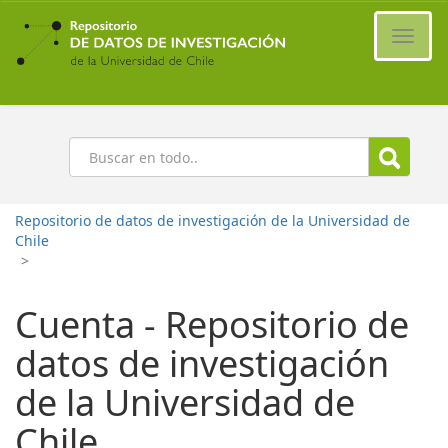
Ir
al
Cambi
contenido
naveg
principal
Buscar
Repositorio de datos de investigación de la Universidad de
Chile
>
Cuenta - Repositorio de
datos de investigación
de la Universidad de
Chile