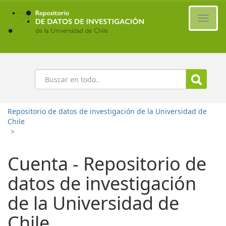
Ir
al
Cambi
contenido
naveg
principal
Buscar
Repositorio de datos de investigación de la Universidad de
Chile
>
Cuenta - Repositorio de
datos de investigación
de la Universidad de
Chile