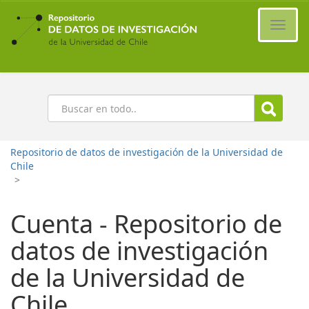
Ir
al
Cambi
contenido
naveg
principal
Buscar
Repositorio de datos de investigación de la Universidad de
Chile
>
Cuenta - Repositorio de
datos de investigación
de la Universidad de
Chile