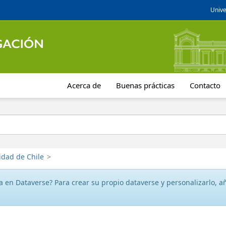
Unive
Acerca de
Buenas prácticas
Contacto
idad de Chile
>
 en Dataverse? Para crear su propio dataverse y personalizarlo, aña