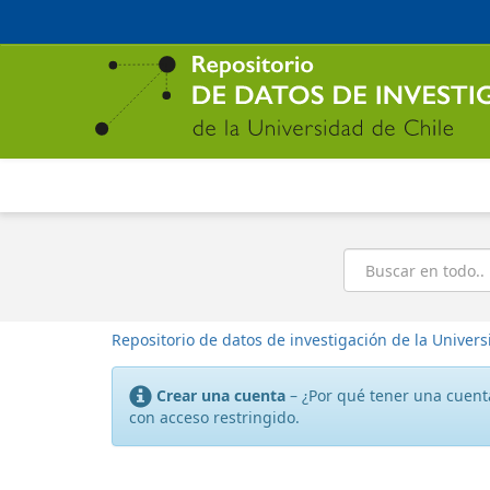
Ir
al
contenido
principal
Buscar
Repositorio de datos de investigación de la Univers
Crear una cuenta
– ¿Por qué tener una cuenta
con acceso restringido.