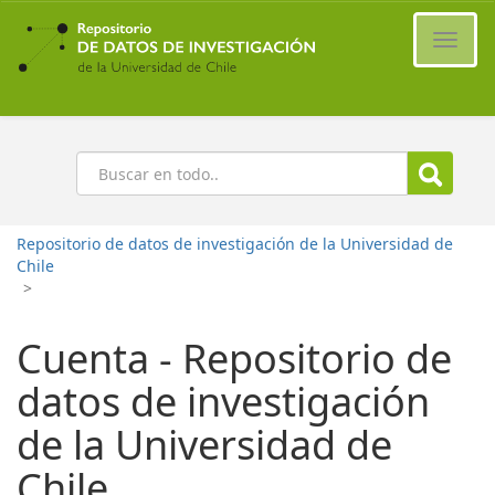
Ir
al
Cambi
contenido
naveg
principal
Buscar
Repositorio de datos de investigación de la Universidad de
Chile
>
Cuenta - Repositorio de
datos de investigación
de la Universidad de
Chile