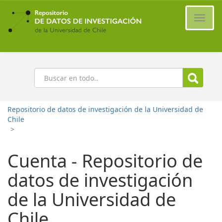
Ir
al
Cambi
contenido
naveg
principal
Buscar
Repositorio de datos de investigación de la Universidad de
Chile
>
Cuenta - Repositorio de
datos de investigación
de la Universidad de
Chile