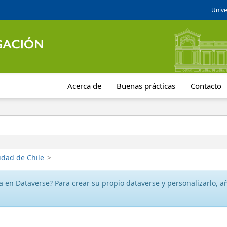
Unive
Acerca de
Buenas prácticas
Contacto
idad de Chile
>
 en Dataverse? Para crear su propio dataverse y personalizarlo, aña