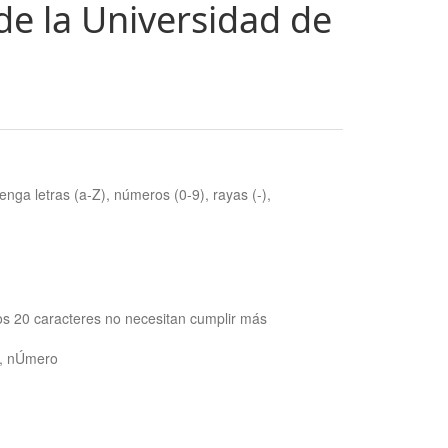
de la Universidad de
nga letras (a-Z), números (0-9), rayas (-),
os 20 caracteres no necesitan cumplir más
ra, nÚmero