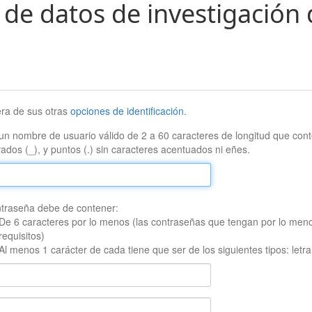
 de datos de investigación 
era de sus otras
opciones de identificación
.
un nombre de usuario válido de 2 a 60 caracteres de longitud que conte
ados (_), y puntos (.) sin caracteres acentuados ni eñes.
traseña debe de contener:
De 6 caracteres por lo menos (las contraseñas que tengan por lo men
requisitos)
Al menos 1 carácter de cada tiene que ser de los siguientes tipos: let