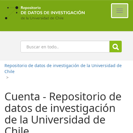
Ir
al
Cambi
contenido
naveg
principal
Buscar
Repositorio de datos de investigación de la Universidad de
Chile
>
Cuenta - Repositorio de
datos de investigación
de la Universidad de
Chile