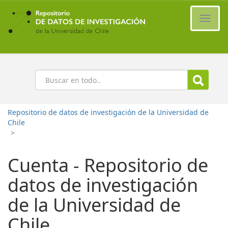
Ir
al
Cambi
contenido
naveg
principal
Buscar
Repositorio de datos de investigación de la Universidad de
Chile
>
Cuenta - Repositorio de
datos de investigación
de la Universidad de
Chile