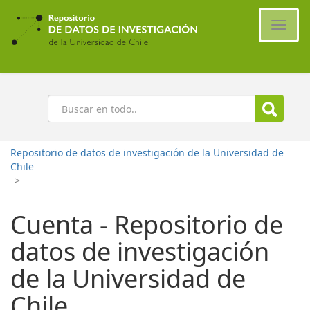
Ir
al
Cambi
contenido
naveg
principal
Buscar
Repositorio de datos de investigación de la Universidad de
Chile
>
Cuenta - Repositorio de
datos de investigación
de la Universidad de
Chile