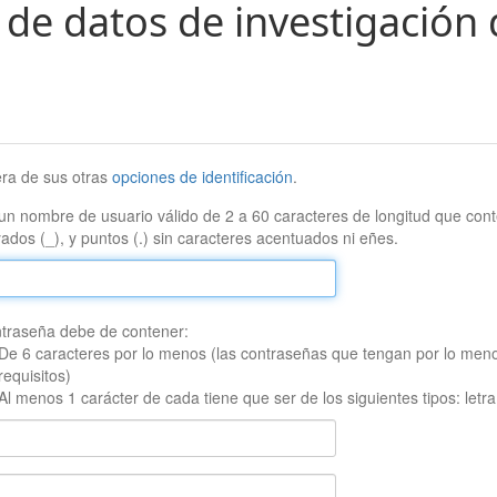
 de datos de investigación 
era de sus otras
opciones de identificación
.
un nombre de usuario válido de 2 a 60 caracteres de longitud que conte
ados (_), y puntos (.) sin caracteres acentuados ni eñes.
traseña debe de contener:
De 6 caracteres por lo menos (las contraseñas que tengan por lo men
requisitos)
Al menos 1 carácter de cada tiene que ser de los siguientes tipos: let