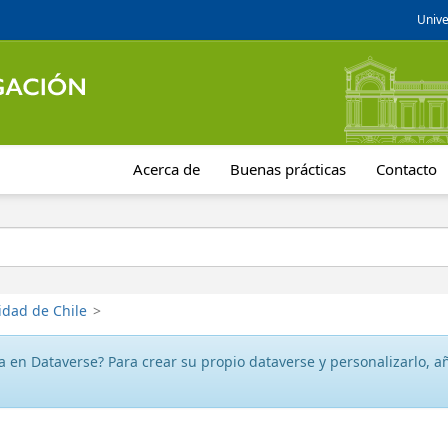
Unive
Acerca de
Buenas prácticas
Contacto
idad de Chile
>
 en Dataverse? Para crear su propio dataverse y personalizarlo, aña