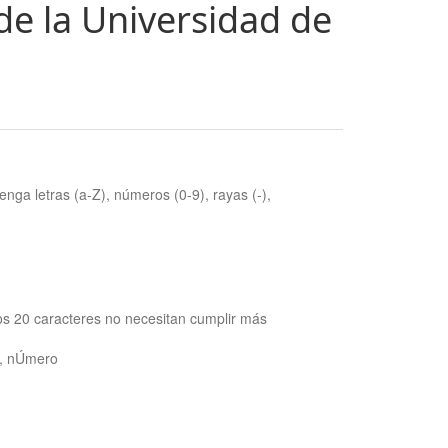
de la Universidad de
nga letras (a-Z), números (0-9), rayas (-),
os 20 caracteres no necesitan cumplir más
ra, nÚmero