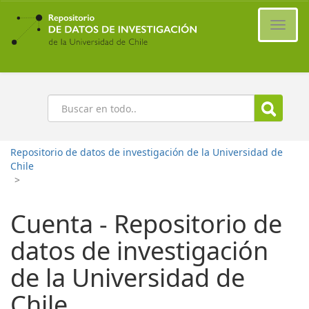
Ir
al
Cambi
contenido
naveg
principal
Buscar
Repositorio de datos de investigación de la Universidad de
Chile
>
Cuenta - Repositorio de
datos de investigación
de la Universidad de
Chile