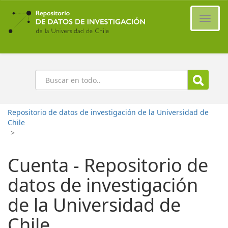
Ir
al
Cambi
contenido
naveg
principal
Buscar
Repositorio de datos de investigación de la Universidad de
Chile
>
Cuenta - Repositorio de
datos de investigación
de la Universidad de
Chile