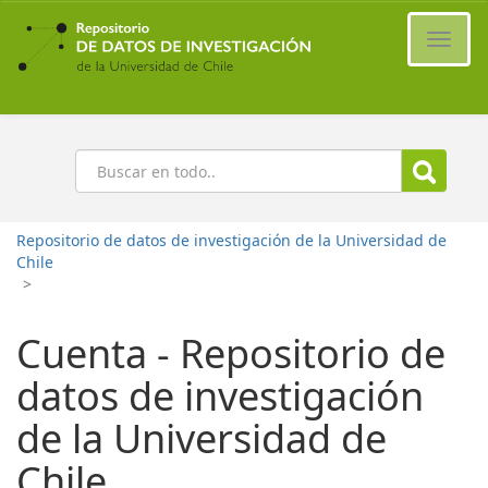
Ir
al
Cambi
contenido
naveg
principal
Buscar
Repositorio de datos de investigación de la Universidad de
Chile
>
Cuenta - Repositorio de
datos de investigación
de la Universidad de
Chile