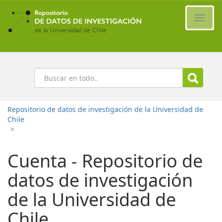
Ir
al
Cambi
contenido
naveg
principal
Buscar
Repositorio de datos de investigación de la Universidad de
Chile
>
Cuenta - Repositorio de
datos de investigación
de la Universidad de
Chile