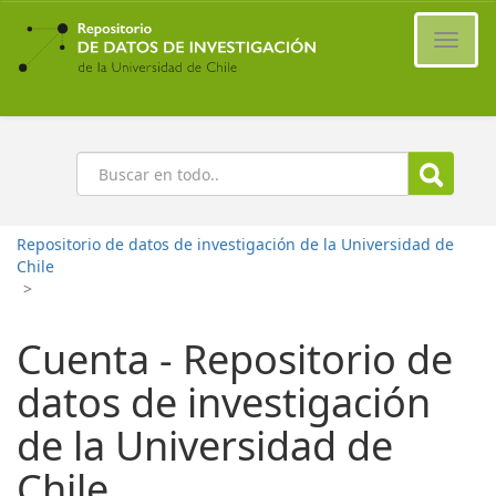
Ir
al
Cambi
contenido
naveg
principal
Buscar
Repositorio de datos de investigación de la Universidad de
Chile
>
Cuenta - Repositorio de
datos de investigación
de la Universidad de
Chile