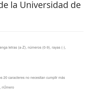
de la Universidad de
nga letras (a-Z), números (0-9), rayas (-),
os 20 caracteres no necesitan cumplir más
ra, nÚmero