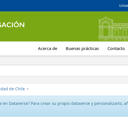
Unive
Acerca de
Buenas prácticas
Contacto
idad de Chile
>
 en Dataverse? Para crear su propio dataverse y personalizarlo, aña