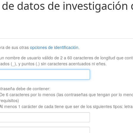
 de datos de investigación 
era de sus otras
opciones de identificación
.
un nombre de usuario válido de 2 a 60 caracteres de longitud que conte
ados (_), y puntos (.) sin caracteres acentuados ni eñes.
traseña debe de contener:
De 6 caracteres por lo menos (las contraseñas que tengan por lo men
requisitos)
Al menos 1 carácter de cada tiene que ser de los siguientes tipos: let