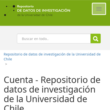
Ir
al
Cambi
contenido
naveg
principal
Buscar
Repositorio de datos de investigación de la Universidad de
Chile
>
Cuenta - Repositorio de
datos de investigación
de la Universidad de
Chile