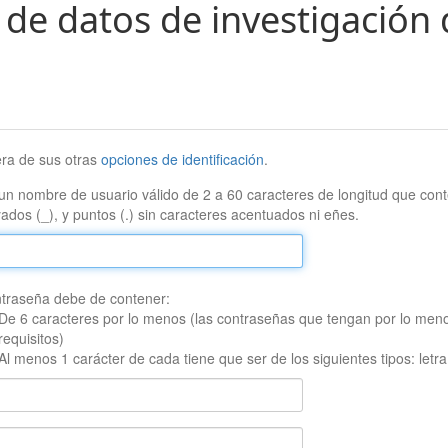
 de datos de investigación 
era de sus otras
opciones de identificación
.
un nombre de usuario válido de 2 a 60 caracteres de longitud que conte
ados (_), y puntos (.) sin caracteres acentuados ni eñes.
traseña debe de contener:
De 6 caracteres por lo menos (las contraseñas que tengan por lo men
requisitos)
Al menos 1 carácter de cada tiene que ser de los siguientes tipos: let