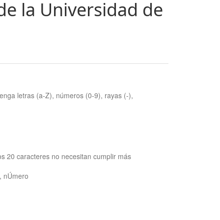
de la Universidad de
nga letras (a-Z), números (0-9), rayas (-),
os 20 caracteres no necesitan cumplir más
ra, nÚmero