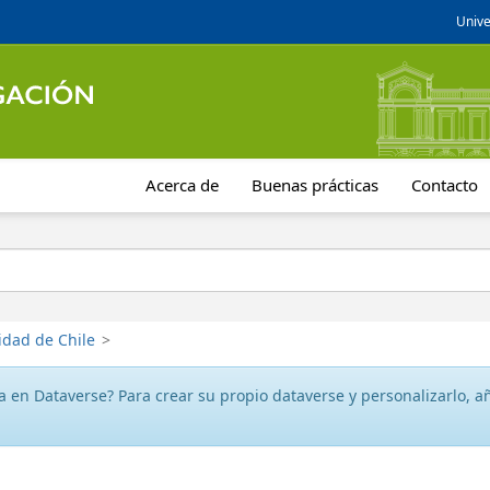
Unive
Acerca de
Buenas prácticas
Contacto
idad de Chile
>
 en Dataverse? Para crear su propio dataverse y personalizarlo, aña