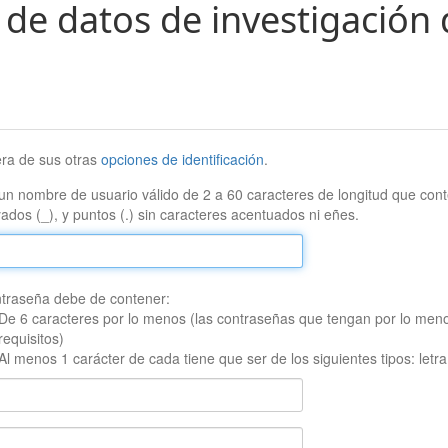
 de datos de investigación 
era de sus otras
opciones de identificación
.
un nombre de usuario válido de 2 a 60 caracteres de longitud que conte
ados (_), y puntos (.) sin caracteres acentuados ni eñes.
traseña debe de contener:
De 6 caracteres por lo menos (las contraseñas que tengan por lo men
requisitos)
Al menos 1 carácter de cada tiene que ser de los siguientes tipos: let