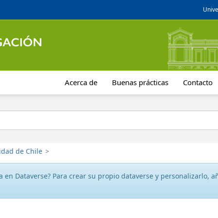
Unive
Acerca de
Buenas prácticas
Contacto
idad de Chile
>
 en Dataverse? Para crear su propio dataverse y personalizarlo, aña