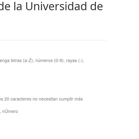
de la Universidad de
nga letras (a-Z), números (0-9), rayas (-),
os 20 caracteres no necesitan cumplir más
ra, nÚmero