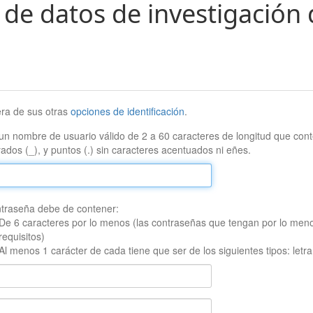
 de datos de investigación 
era de sus otras
opciones de identificación
.
un nombre de usuario válido de 2 a 60 caracteres de longitud que conte
ados (_), y puntos (.) sin caracteres acentuados ni eñes.
traseña debe de contener:
De 6 caracteres por lo menos (las contraseñas que tengan por lo men
requisitos)
Al menos 1 carácter de cada tiene que ser de los siguientes tipos: let