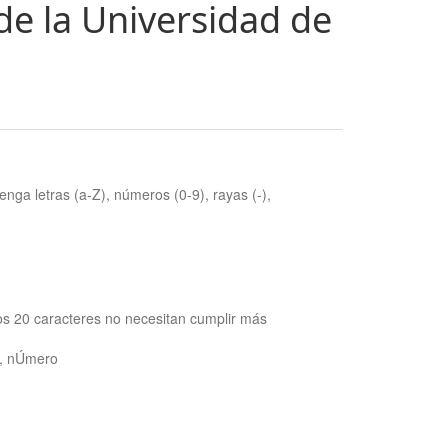
de la Universidad de
nga letras (a-Z), números (0-9), rayas (-),
os 20 caracteres no necesitan cumplir más
ra, nÚmero