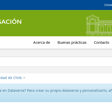
Unive
Acerca de
Buenas prácticas
Contacto
idad de Chile
>
 en Dataverse? Para crear su propio dataverse y personalizarlo, aña