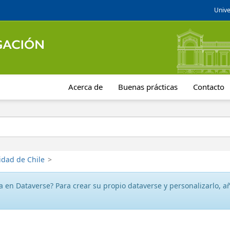
Unive
Acerca de
Buenas prácticas
Contacto
idad de Chile
>
 en Dataverse? Para crear su propio dataverse y personalizarlo, aña