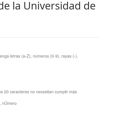
de la Universidad de
nga letras (a-Z), números (0-9), rayas (-),
os 20 caracteres no necesitan cumplir más
ra, nÚmero