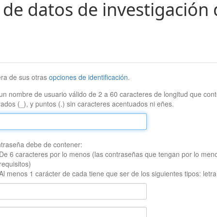
 de datos de investigación 
era de sus otras
opciones de identificación
.
un nombre de usuario válido de 2 a 60 caracteres de longitud que conte
ados (_), y puntos (.) sin caracteres acentuados ni eñes.
traseña debe de contener:
De 6 caracteres por lo menos (las contraseñas que tengan por lo men
requisitos)
Al menos 1 carácter de cada tiene que ser de los siguientes tipos: let