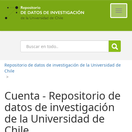
Ir
al
Cambi
contenido
naveg
principal
Buscar
Repositorio de datos de investigación de la Universidad de
Chile
>
Cuenta - Repositorio de
datos de investigación
de la Universidad de
Chile