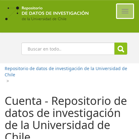
Ir
al
Cambi
contenido
naveg
principal
Buscar
Repositorio de datos de investigación de la Universidad de
Chile
>
Cuenta - Repositorio de
datos de investigación
de la Universidad de
Chile