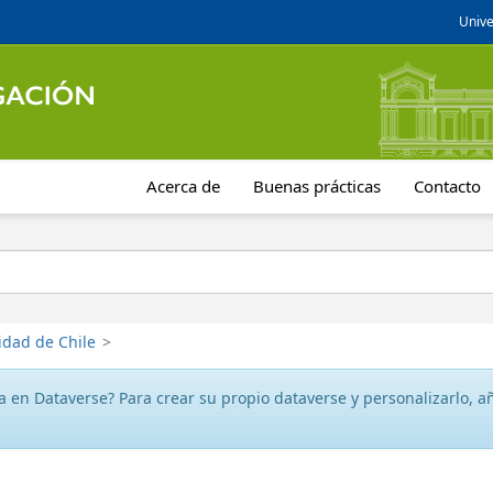
Unive
Acerca de
Buenas prácticas
Contacto
idad de Chile
>
 en Dataverse? Para crear su propio dataverse y personalizarlo, aña