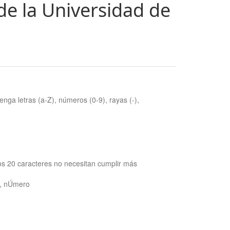
de la Universidad de
nga letras (a-Z), números (0-9), rayas (-),
os 20 caracteres no necesitan cumplir más
ra, nÚmero