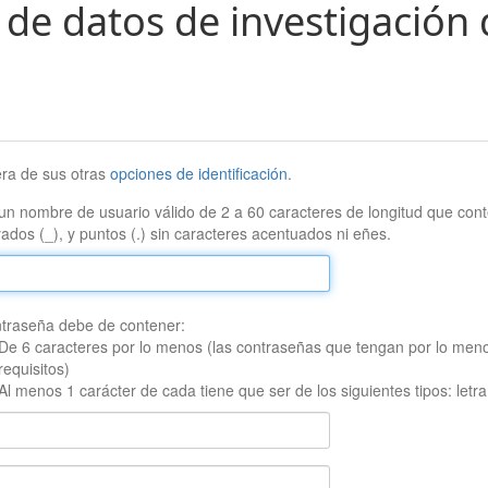
 de datos de investigación 
era de sus otras
opciones de identificación
.
un nombre de usuario válido de 2 a 60 caracteres de longitud que conte
ados (_), y puntos (.) sin caracteres acentuados ni eñes.
traseña debe de contener:
De 6 caracteres por lo menos (las contraseñas que tengan por lo men
requisitos)
Al menos 1 carácter de cada tiene que ser de los siguientes tipos: let