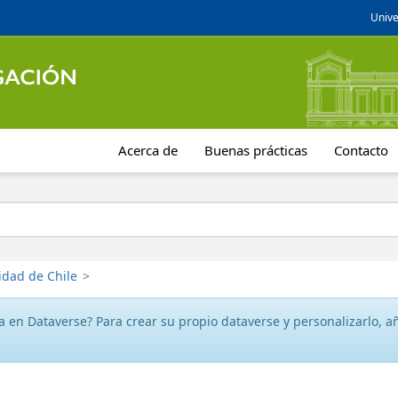
Unive
Acerca de
Buenas prácticas
Contacto
idad de Chile
>
 en Dataverse? Para crear su propio dataverse y personalizarlo, aña