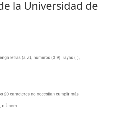
de la Universidad de
nga letras (a-Z), números (0-9), rayas (-),
os 20 caracteres no necesitan cumplir más
ra, nÚmero