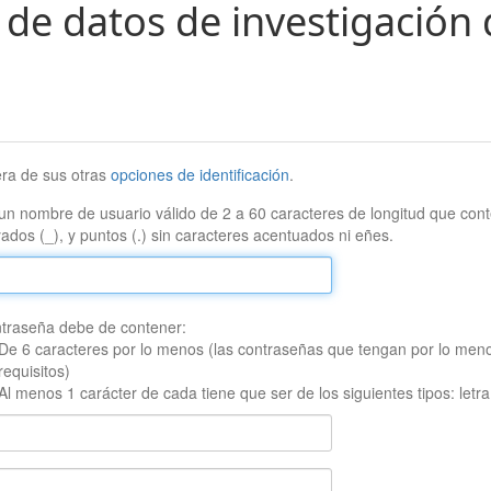
 de datos de investigación 
era de sus otras
opciones de identificación
.
un nombre de usuario válido de 2 a 60 caracteres de longitud que conte
ados (_), y puntos (.) sin caracteres acentuados ni eñes.
traseña debe de contener:
De 6 caracteres por lo menos (las contraseñas que tengan por lo men
requisitos)
Al menos 1 carácter de cada tiene que ser de los siguientes tipos: let