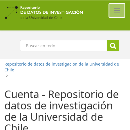
Ir
al
Cambi
contenido
naveg
principal
Buscar
Repositorio de datos de investigación de la Universidad de
Chile
>
Cuenta - Repositorio de
datos de investigación
de la Universidad de
Chile