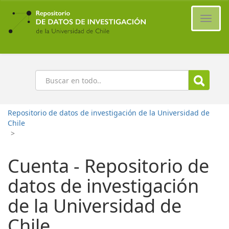
Ir
al
Cambi
contenido
naveg
principal
Buscar
Repositorio de datos de investigación de la Universidad de
Chile
>
Cuenta - Repositorio de
datos de investigación
de la Universidad de
Chile