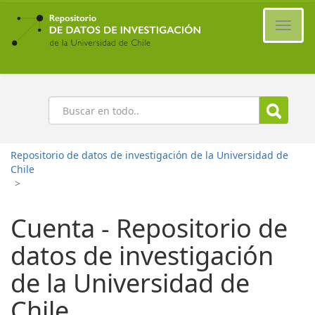
Ir
al
Cambi
contenido
naveg
principal
Buscar
Repositorio de datos de investigación de la Universidad de
Chile
>
Cuenta - Repositorio de
datos de investigación
de la Universidad de
Chile