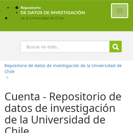
Ir
al
Cambi
contenido
naveg
principal
Buscar
Repositorio de datos de investigación de la Universidad de
Chile
>
Cuenta - Repositorio de
datos de investigación
de la Universidad de
Chile