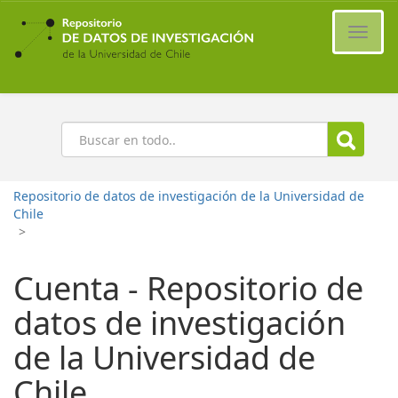
Ir
al
Cambi
contenido
naveg
principal
Buscar
Repositorio de datos de investigación de la Universidad de
Chile
>
Cuenta - Repositorio de
datos de investigación
de la Universidad de
Chile