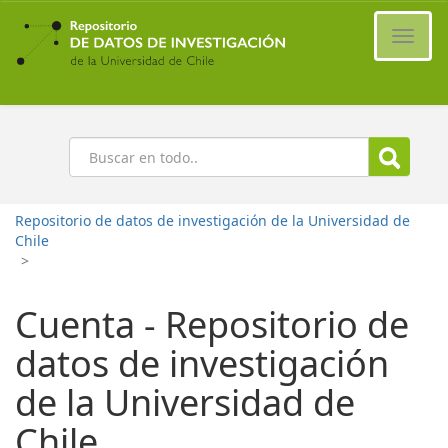
Ir
al
Cambi
contenido
naveg
principal
Buscar
Repositorio de datos de investigación de la Universidad de
Chile
>
Cuenta - Repositorio de
datos de investigación
de la Universidad de
Chile