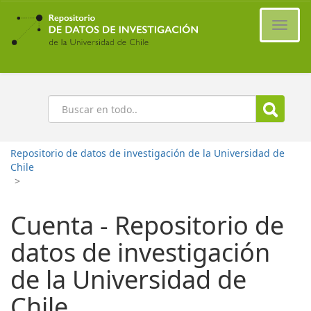
Ir
al
Cambi
contenido
naveg
principal
Buscar
Repositorio de datos de investigación de la Universidad de
Chile
>
Cuenta - Repositorio de
datos de investigación
de la Universidad de
Chile