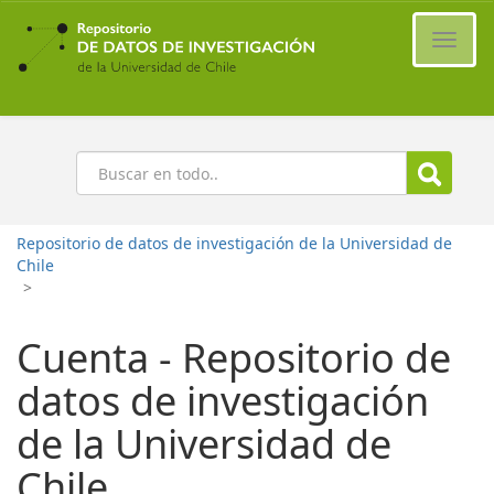
Ir
al
Cambi
contenido
naveg
principal
Buscar
Repositorio de datos de investigación de la Universidad de
Chile
>
Cuenta - Repositorio de
datos de investigación
de la Universidad de
Chile