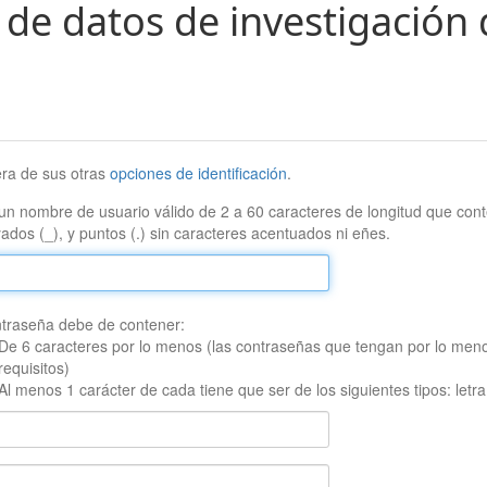
 de datos de investigación 
era de sus otras
opciones de identificación
.
un nombre de usuario válido de 2 a 60 caracteres de longitud que conte
ados (_), y puntos (.) sin caracteres acentuados ni eñes.
traseña debe de contener:
De 6 caracteres por lo menos (las contraseñas que tengan por lo men
requisitos)
Al menos 1 carácter de cada tiene que ser de los siguientes tipos: let