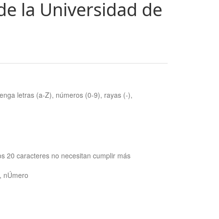
de la Universidad de
nga letras (a-Z), números (0-9), rayas (-),
os 20 caracteres no necesitan cumplir más
ra, nÚmero