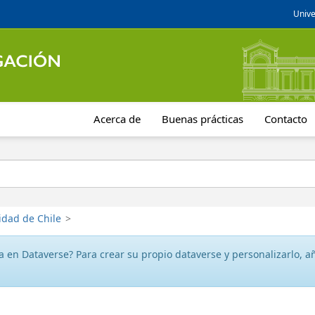
Unive
Acerca de
Buenas prácticas
Contacto
idad de Chile
>
 en Dataverse? Para crear su propio dataverse y personalizarlo, aña