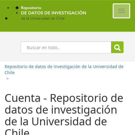
Ir
al
Cambi
contenido
naveg
principal
Buscar
Repositorio de datos de investigación de la Universidad de
Chile
>
Cuenta - Repositorio de
datos de investigación
de la Universidad de
Chile