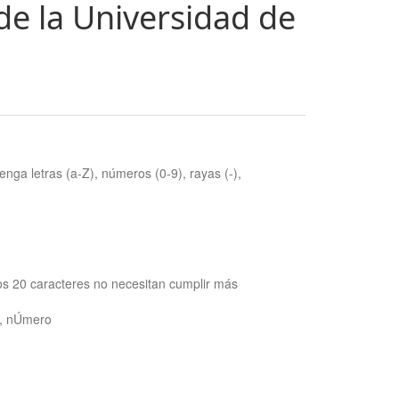
de la Universidad de
nga letras (a-Z), números (0-9), rayas (-),
os 20 caracteres no necesitan cumplir más
ra, nÚmero