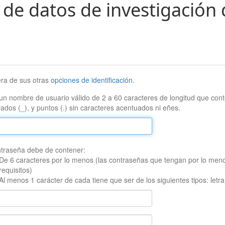
 de datos de investigación 
era de sus otras
opciones de identificación
.
un nombre de usuario válido de 2 a 60 caracteres de longitud que conte
ados (_), y puntos (.) sin caracteres acentuados ni eñes.
traseña debe de contener:
De 6 caracteres por lo menos (las contraseñas que tengan por lo men
requisitos)
Al menos 1 carácter de cada tiene que ser de los siguientes tipos: let