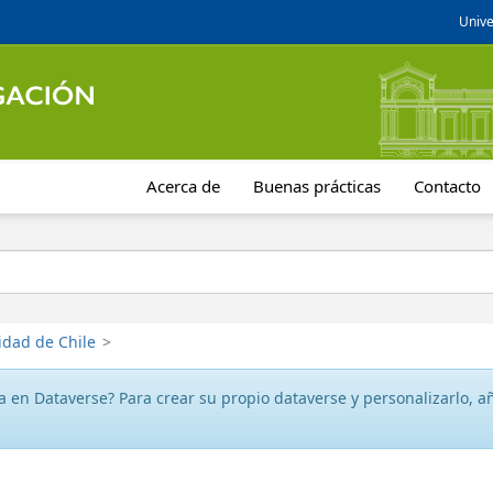
Unive
Acerca de
Buenas prácticas
Contacto
idad de Chile
>
 en Dataverse? Para crear su propio dataverse y personalizarlo, aña