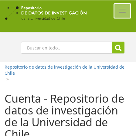
Ir
al
Cambi
contenido
naveg
principal
Buscar
Repositorio de datos de investigación de la Universidad de
Chile
>
Cuenta - Repositorio de
datos de investigación
de la Universidad de
Chile