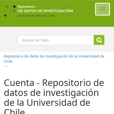
Ir
al
Cambi
contenido
naveg
principal
Buscar
Repositorio de datos de investigación de la Universidad de
Chile
>
Cuenta - Repositorio de
datos de investigación
de la Universidad de
Chile