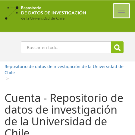
Ir
al
Cambi
contenido
naveg
principal
Buscar
Repositorio de datos de investigación de la Universidad de
Chile
>
Cuenta - Repositorio de
datos de investigación
de la Universidad de
Chile